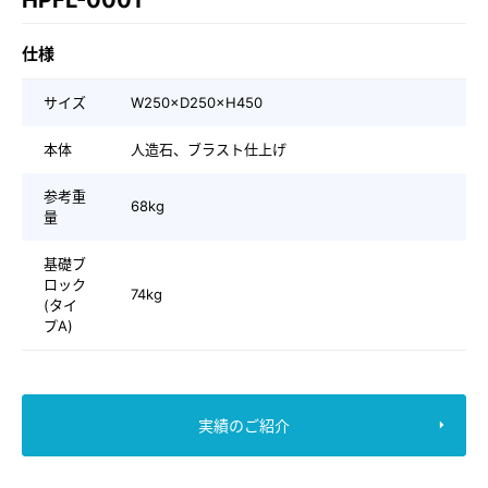
HPFL-0001
仕様
サイズ
W250×D250×H450
本体
人造石、ブラスト仕上げ
参考重
68kg
量
基礎ブ
ロック
74kg
(タイ
プA)
実績のご紹介