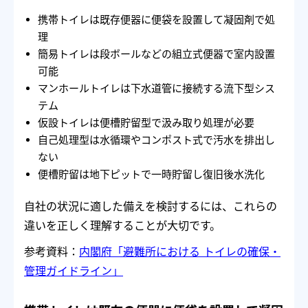
携帯トイレは既存便器に便袋を設置して凝固剤で処
理
簡易トイレは段ボールなどの組立式便器で室内設置
可能
マンホールトイレは下水道管に接続する流下型シス
テム
仮設トイレは便槽貯留型で汲み取り処理が必要
自己処理型は水循環やコンポスト式で汚水を排出し
ない
便槽貯留は地下ピットで一時貯留し復旧後水洗化
自社の状況に適した備えを検討するには、これらの
違いを正しく理解することが大切です。
参考資料：
内閣府「避難所における トイレの確保・
管理ガイドライン」