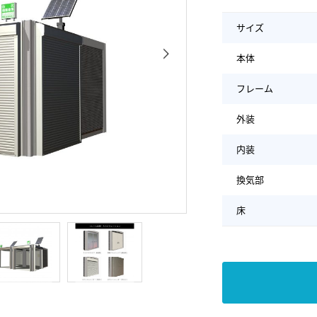
サイズ
本体
フレーム
外装
内装
換気部
床