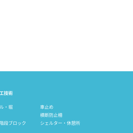
工技術
ル・堀
車止め
横断防止柵
階段ブロック
シェルター・休憩所