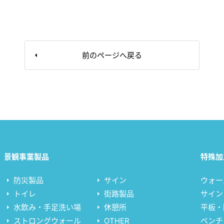
前のページへ戻る
景観事業製品
特殊加
防災製品
サイン
ウォー
トイレ
街路製品
サイン
水飲み・手足洗い場
休憩所
平板・
ストロングウォール
OTHER
ベンチ