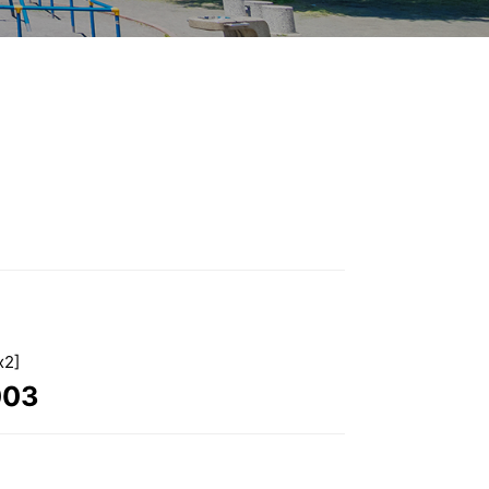
2]
003