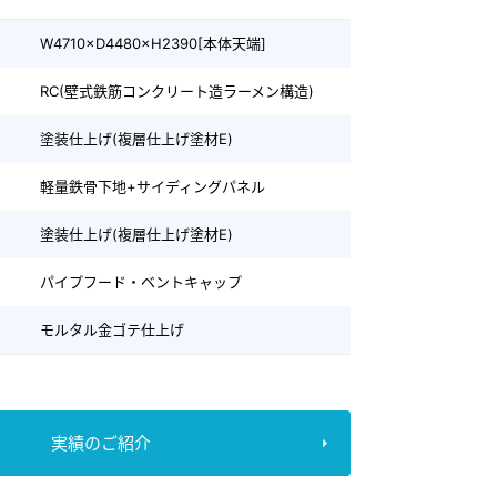
W4710×D4480×H2390[本体天端]
RC(壁式鉄筋コンクリート造ラーメン構造)
塗装仕上げ(複層仕上げ塗材E)
軽量鉄骨下地+サイディングパネル
塗装仕上げ(複層仕上げ塗材E)
パイプフード・ベントキャップ
モルタル金ゴテ仕上げ
実績のご紹介