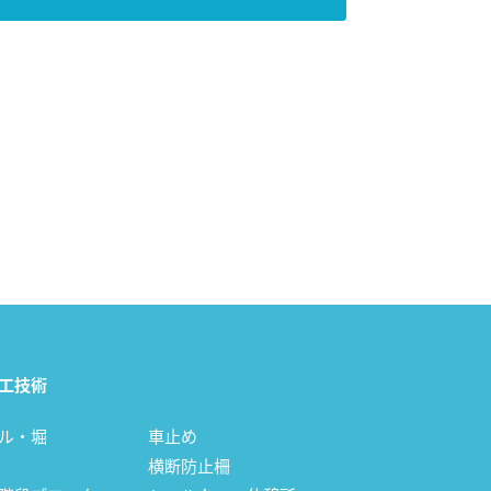
工技術
ル・堀
車止め
横断防止柵