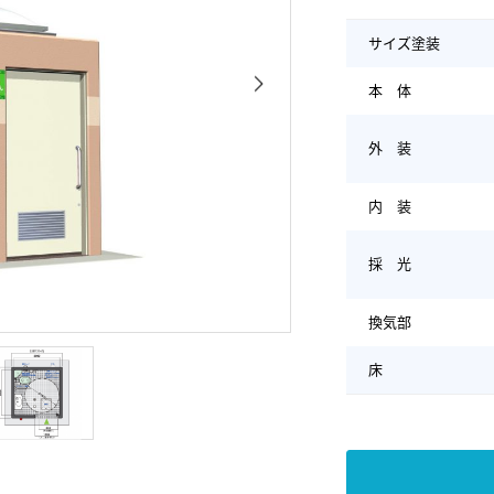
サイズ塗装
本 体
外 装
内 装
採 光
換気部
床