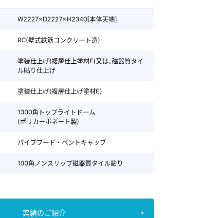
W2227×D2227×H2340[本体天端]
RC(壁式鉄筋コンクリート造)
塗装仕上げ(複層仕上塗材E)又は､磁器質タイ
ル貼り仕上げ
塗装仕上げ(複層仕上げ塗材E)
1300角トップライトドーム
(ポリカーボネート製)
パイプフード・ベントキャップ
100角ノンスリップ磁器質タイル貼り
実績のご紹介