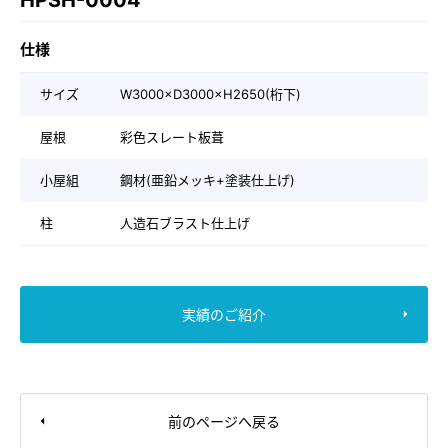
HPSH-0004
仕様
サイズ
W3000×D3000×H2650(桁下)
屋根
彩色スレート板葺
小屋組
鋼材(亜鉛メッキ+塗装仕上げ)
柱
人造石ブラスト仕上げ
実績のご紹介
前のページへ戻る