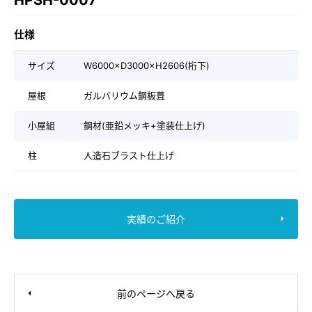
HPSH-0007
仕様
サイズ
W6000×D3000×H2606(桁下)
屋根
ガルバリウム鋼板葺
小屋組
鋼材(亜鉛メッキ+塗装仕上げ)
柱
人造石ブラスト仕上げ
実績のご紹介
前のページへ戻る