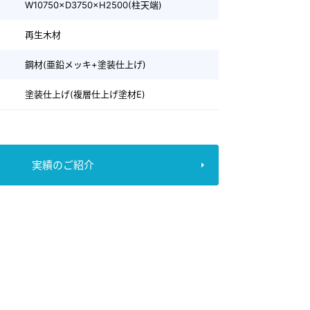
W10750×D3750×H2500(柱天端)
再生木材
鋼材(亜鉛メッキ+塗装仕上げ)
塗装仕上げ(複層仕上げ塗材E)
実績のご紹介