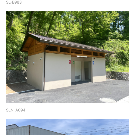
SL-B983
SLN-A094