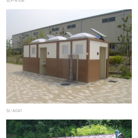
SLP-A106
SL-A041