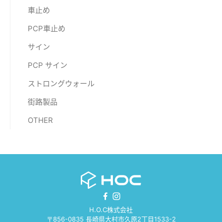
車止め
PCP車止め
サイン
PCP サイン
ストロングウォール
街路製品
OTHER
H.O.C株式会社
〒856-0835 長崎県大村市久原2丁目1533-2