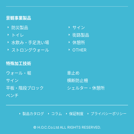
景観事業製品
防災製品
サイン
トイレ
街路製品
水飲み・手足洗い場
休憩所
ストロングウォール
OTHER
特殊加工技術
ウォール・堀
車止め
サイン
横断防止柵
平板・階段ブロック
シェルター・休憩所
ベンチ
製品カタログ
コラム
保証制度
プライバシーポリシー
© H.O.C.Co.Ltd ALL RIGHTS RESERVED.