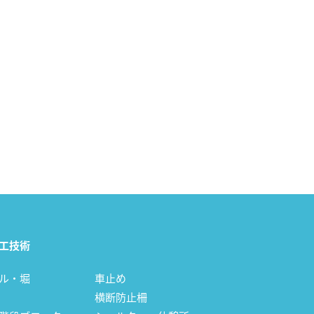
工技術
ル・堀
車止め
横断防止柵